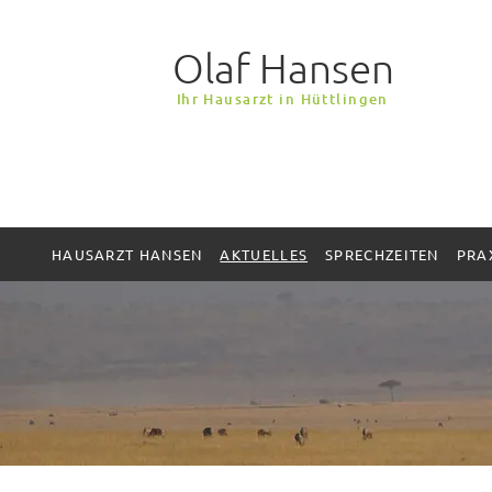
Olaf Hansen
I
hr Hausarzt in Hüttlingen
HAUSARZT HANSEN
AKTUELLES
SPRECHZEITEN
PRA