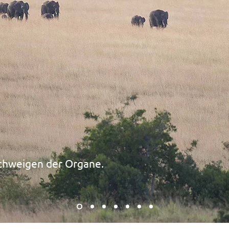
chweigen
der
Organe.