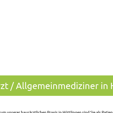
rzt / Allgemeinmediziner in 
um unserer hausärztlichen Praxis in Hüttlingen sind Sie als Patien