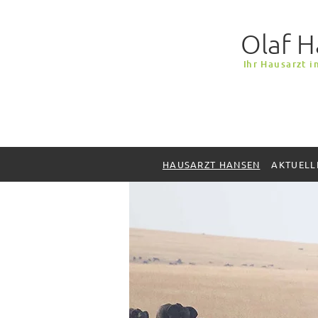
Olaf 
I
hr Hausarzt i
HAUSARZT HANSEN
AKTUELL