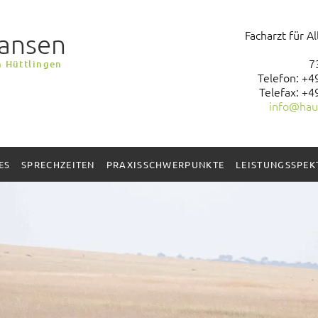
Facharzt für 
Hansen
7
n Hüttlingen
Telefon:
+4
Telefax: +4
info@hau
ES
SPRECHZEITEN
PRAXISSCHWERPUNKTE
LEISTUNGSSPE